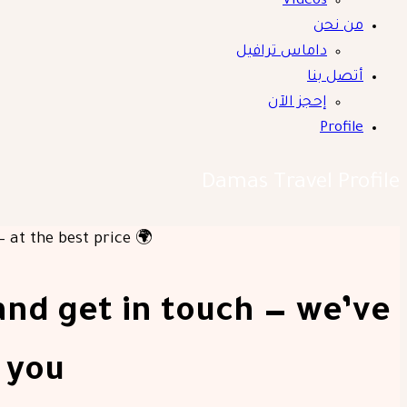
Videos
من نحن
داماس ترافيل
أتصل بنا
إحجز الآن
Profile
Damas Travel Profile
🌍 Ready to explore? Whether it’s inside Egypt or across the world, Damas Travel has the perfect trip waiting for you — at the best price
and get in touch — we’ve
 you!