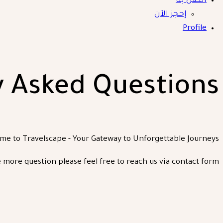
أتصل بنا
إحجز الآن
Profile
y Asked Questions
me to Travelscape - Your Gateway to Unforgettable Journeys
 more question please feel free to reach us via contact form.