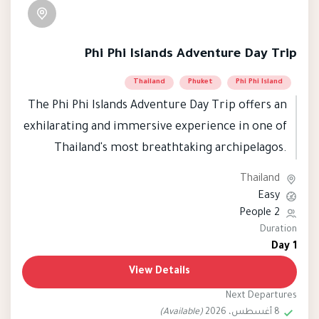
Phi Phi Islands Adventure Day Trip
Thailand
Phuket
Phi Phi Island
The Phi Phi Islands Adventure Day Trip offers an
exhilarating and immersive experience in one of
Thailand's most breathtaking archipelagos.
Comprising a cluster of six islands in the
Thailand
Andaman Sea, the Phi Phi Islands boast crystal-
Easy
clear turquoise waters, vibrant coral reefs, and
2 People
Duration
stunning limestone cliffs that provide a
1 Day
picturesque backdrop for a day of exploration.
View Details
Next Departures
8 أغسطس، 2026
(Available)