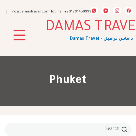
ip
to
info@damastravel.com
Hotline : +201201459999
nt
Phuket