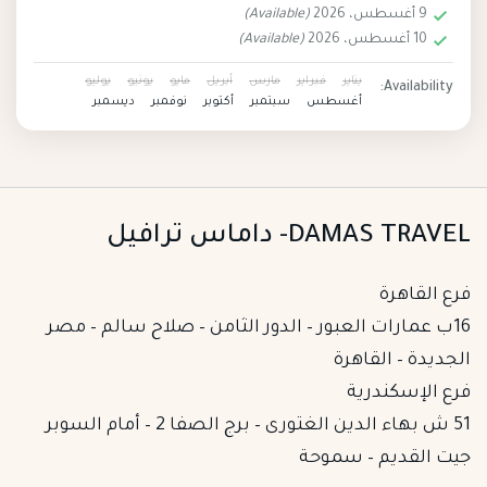
9 أغسطس، 2026
(Available)
10 أغسطس، 2026
(Available)
يناير
فبراير
مارس
أبريل
مايو
يونيو
يوليو
Availability:
أغسطس
سبتمبر
أكتوبر
نوفمبر
ديسمبر
DAMAS TRAVEL- داماس ترافيل
فرع القاهرة
16ب عمارات العبور – الدور الثامن – صلاح سالم – مصر
الجديدة – القاهرة
فرع الإسكندرية
51 ش بهاء الدين الغتورى – برج الصفا 2 – أمام السوبر
جيت القديم – سموحة