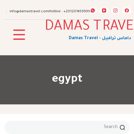
ip
to
info@damastravel.com
Hotline : +201201459999
nt
egypt