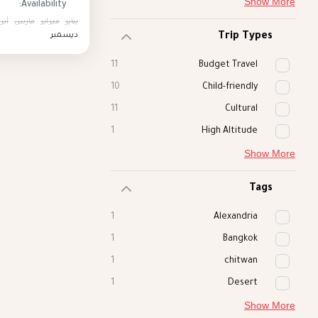
Show More
he Nile River.
Availability:
يناير
فبراير
مارس
أبر
Trip Types
ديسمبر
11
Budget Travel
10
Child-friendly
11
Cultural
1
High Altitude
Show More
Tags
1
Alexandria
1
Bangkok
1
chitwan
1
Desert
Show More