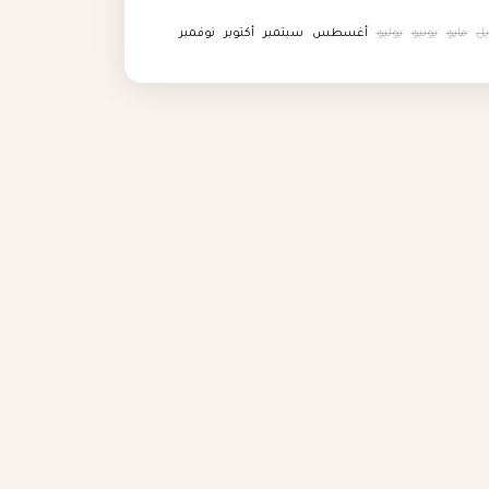
Temple of Karnak, and t
يل
مايو
يونيو
يوليو
أغسطس
سبتمبر
أكتوبر
نوفمبر