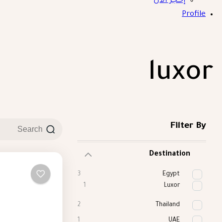
إحجز الآن
Profile
luxor
Filter By
Destination
3
Egypt
1
Luxor
2
Thailand
1
UAE