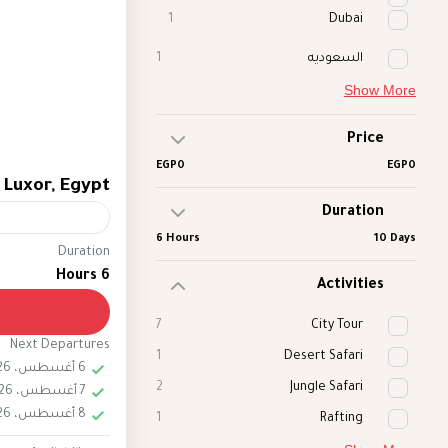
1
Dubai
السعوديه
1
Show More
Price
EGP0
EGP0
 Luxor, Egypt
Duration
6 Hours
10 Days
Duration
ballon
egypt
6 Hours
Activities
 offer a truly
he historical
7
City Tour
egins to rise,
Next Departures
1
Desert Safari
6 أغسطس، 2026
 journey that
Egypt
,
Luxor
2
Jungle Safari
7 أغسطس، 2026
ws of Luxor's
Easy
8 أغسطس، 2026
1
Rafting
the Kings, the
2 People