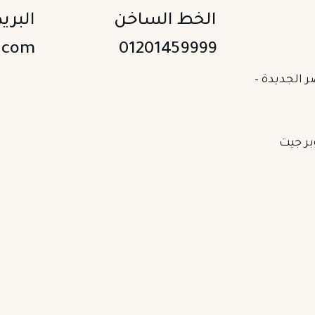
الخط الساخن
البريد
.com
01201459999
ر الجديدة –
 2 – أمام السوبر جيت