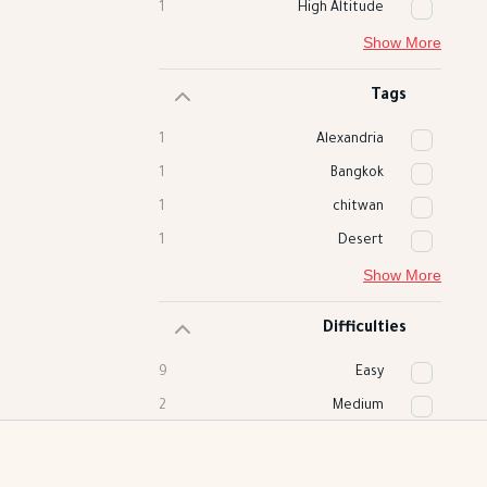
1
High Altitude
Show More
Tags
1
Alexandria
1
Bangkok
1
chitwan
1
Desert
Show More
Difficulties
9
Easy
2
Medium