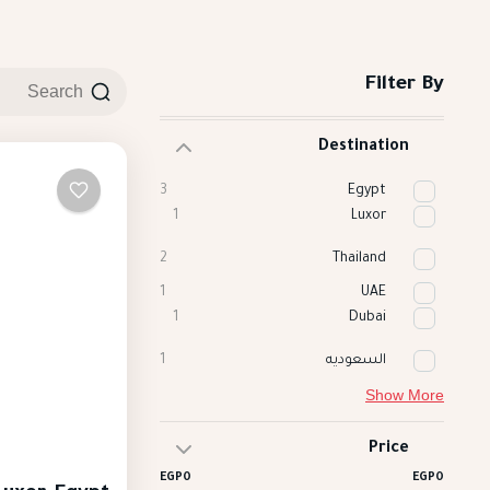
Filter By
Destination
3
Egypt
1
Luxor
2
Thailand
1
UAE
1
Dubai
السعوديه
1
Show More
Price
EGP0
EGP0