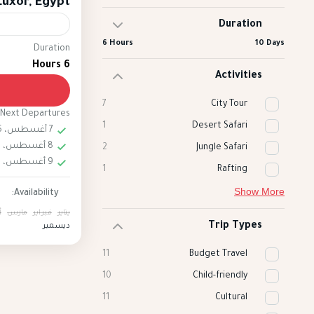
Luxor, Egypt
Duration
6 Hours
10 Days
Duration
llon
egypt
6 Hours
ffer a truly
Activities
erience the
7
City Tour
Next Departures
. As the sun
1
Desert Safari
7 أغسطس، 2026
 embark on a
8 أغسطس، 2026
Egypt
,
Luxor
2
Jungle Safari
reathtaking
9 أغسطس، 2026
Easy
1
Rafting
c landmarks,
2 People
Show More
Availability:
he Temple of
يناير
فبراير
مارس
أ
e Nile River.
Trip Types
ديسمبر
11
Budget Travel
10
Child-friendly
11
Cultural