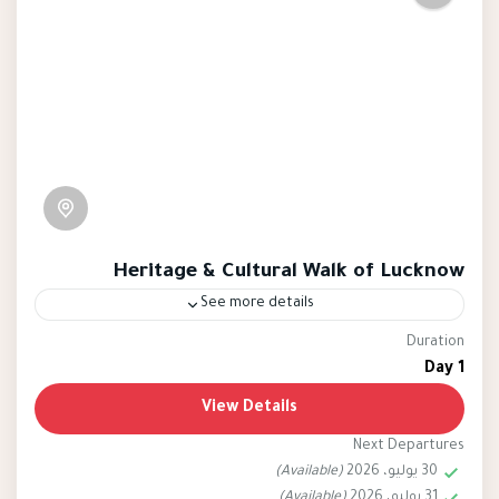
Heritage & Cultural Walk of Lucknow
See more details
Duration
Lucknow
India
1 Day
The Heritage & Cultural Walk of Lucknow is a
View Details
captivating journey through the rich historical
Next Departures
and cultural tapestry of the capital city of the
30 يوليو، 2026
(Available)
Indian state of Uttar Pradesh. Lucknow, known
31 يوليو، 2026
(Available)