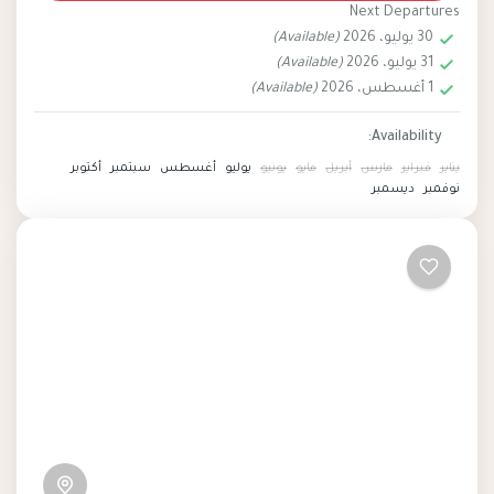
Next Departures
experience, showcasing the vibrant and lively
30 يوليو، 2026
(Available)
aspects of Thailand's capital city after sunset.
31 يوليو، 2026
(Available)
Thailand
1 أغسطس، 2026
(Available)
Easy
2 People
Availability:
يناير
فبراير
مارس
أبريل
مايو
يونيو
يوليو
أغسطس
سبتمبر
أكتوبر
نوفمبر
ديسمبر