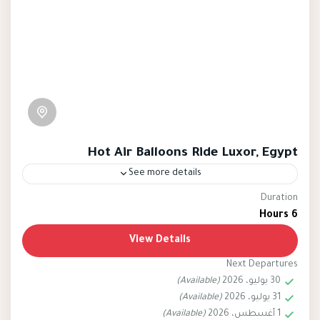
Hot Air Balloons Ride Luxor, Egypt
See more details
Duration
luxor
hot air ballon
egypt
6 Hours
Hot Air Balloon Rides over Luxor, Egypt, offer a
View Details
truly enchanting and unique way to experience
Next Departures
the historical wonders of this ancient city. As the
30 يوليو، 2026
(Available)
sun begins to rise, participants embark on a
31 يوليو، 2026
(Available)
Egypt
,
Luxor
mesmerizing journey that provides
1 أغسطس، 2026
(Available)
Easy