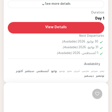
See more details
Duration
pyramids
egypt
1 Day
Private All-Inclusive tours to iconic Egyptian
View Details
sites like the Giza Pyramids, Sphinx, Memphis,
Next Departures
and Saqqara offer a comprehensive exploration
30 يوليو، 2026
(Available)
of Egypt's rich history and cultural heritage.
31 يوليو، 2026
(Available)
Egypt
1 أغسطس، 2026
(Available)
Easy
2 People
Availability:
يناير
فبراير
مارس
أبريل
مايو
يونيو
يوليو
أغسطس
سبتمبر
أكتوبر
نوفمبر
ديسمبر