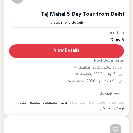
Taj Mahal 5 Day Tour from Delhi
See more details
Duration
Taj Mahal
New Delhi
India
5 Days
The Taj Mahal 5 Day Tour from Delhi offers an
View Details
immersive and enchanting journey through
Next Departures
India's rich cultural and historical tapestry,
30 يوليو، 2026
(Available)
centered around the iconic...
31 يوليو، 2026
(Available)
Easy
1 أغسطس، 2026
(Available)
2 People
Availability:
يناير
فبراير
مارس
أبريل
مايو
يونيو
يوليو
أغسطس
سبتمبر
أكتوبر
نوفمبر
ديسمبر