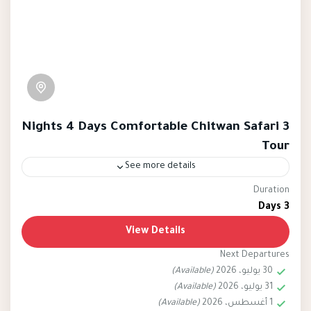
3 Nights 4 Days Comfortable Chitwan Safari
Tour
See more details
Duration
sauraha
nepal
chitwan
3 Days
The 3 Nights 4 Days Comfortable Chitwan Safari
View Details
Tour offers a delightful and immersive
Next Departures
experience in the heart of Nepal's Chitwan
30 يوليو، 2026
(Available)
National Park, renowned for its rich biodiversity
31 يوليو، 2026
(Available)
Easy
and natural beauty. This carefully crafted
1 أغسطس، 2026
(Available)
2 People